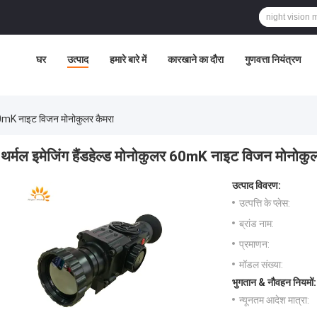
घर
उत्पाद
हमारे बारे में
कारखाने का दौरा
गुणवत्ता नियंत्रण
र 60mK नाइट विजन मोनोकुलर कैमरा
थर्मल इमेजिंग हैंडहेल्ड मोनोकुलर 60mK नाइट विजन मोनोकु
उत्पाद विवरण:
उत्पत्ति के प्लेस:
ब्रांड नाम:
प्रमाणन:
मॉडल संख्या:
भुगतान & नौवहन नियमों:
न्यूनतम आदेश मात्रा: