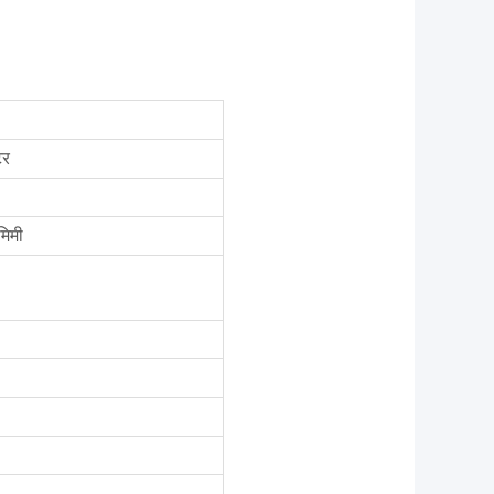
टर
मिमी