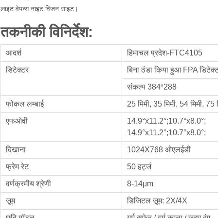
लाइट वेपन्स नाइट विजन साइट।
तकनीकी विनिर्देश:
आदर्श
हिमाचल प्रदेश-FTC4105
डिटेक्टर
बिना ठंडा किया हुआ FPA डिटेक्
संकल्प 384*288
फोकल लम्बाई
25 मिमी, 35 मिमी, 54 मिमी, 75 
एफओवी
14.9°x11.2°;10.7°x8.0°;
14.9°x11.2°;10.7°x8.0°;
दिखाना
1024X768 ओएलईडी
फ्रेम रेट
50 हर्ट्ज
वर्णक्रमीय श्रेणी
8-14μm
ज़ूम
डिजिटल ज़ूम: 2X/4X
छवि मॉडल
गर्म सफेद / गर्म काला / छद्म रंग