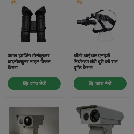
थर्मल इमेजिंग मोनोकुलर
ऑटो आईआर एलईडी
बाइनोक्युलर नाइट विजन
नियंत्रण लंबी दूरी की रात
कैमरा
दृष्टि कैमरा
जांच भेजें
जांच भेजें
घर
उत्पाद
हमारे बारे में