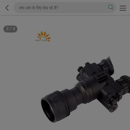
3
/
4