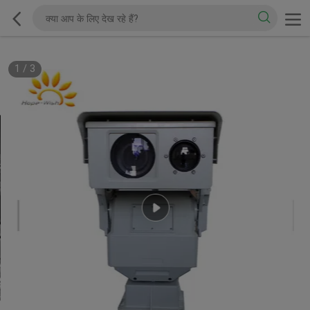
1
/
3