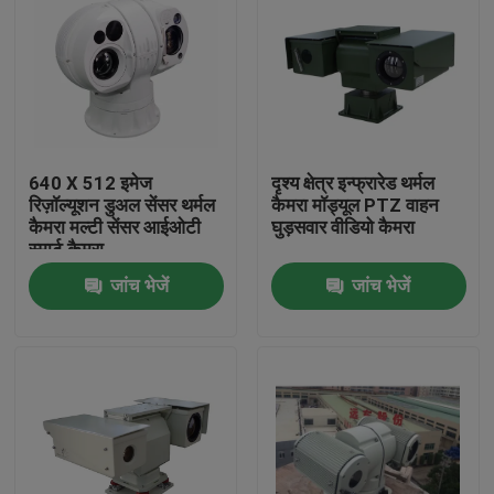
640 X 512 इमेज
दृश्य क्षेत्र इन्फ्रारेड थर्मल
रिज़ॉल्यूशन डुअल सेंसर थर्मल
कैमरा मॉड्यूल PTZ वाहन
कैमरा मल्टी सेंसर आईओटी
घुड़सवार वीडियो कैमरा
स्मार्ट कैमरा
जांच भेजें
जांच भेजें
घर
उत्पाद
हमारे बारे में